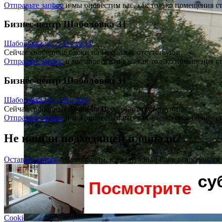
Отправьте запрос
и мы оповестим вас, как только помещения с
Бизнес-центр Шаболовка 31
Шаболовка ул, д 31 стр 11
Сейчас свободные блоки на Продажау отсутствуют.
Отправьте запрос
и мы оповестим вас, как только помещения с
Бизнес-центр Шаболовка 31
Шаболовка ул, д 31 стр 9
Сейчас свободные блоки на Продажау отсутствуют.
Отправьте запрос
и мы оповестим вас, как только помещения с
Не нашли подходящей площади?
Оставьте запрос
Мы сообщим, когда нужный блок освободится
су
Посмотрите
Cookie и Конфиденциальность