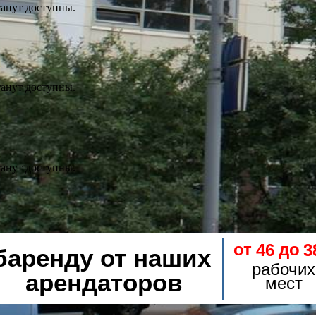
танут доступны.
танут доступны.
танут доступны.
от
до
46
3
баренду от наших
рабочих
арендаторов
мест