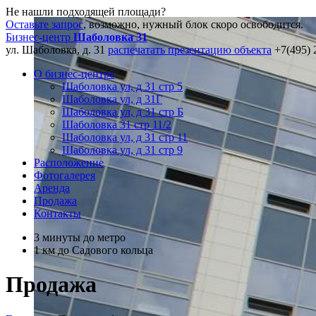
Не нашли подходящей площади?
Оставьте запрос
, возможно, нужный блок скоро освободится.
Бизнес-центр
Шаболовка 31
ул. Шаболовка, д. 31
распечатать презентацию объекта
+7(495) 
О бизнес-центре
Шаболовка ул, д 31 стр 5
Шаболовка ул, д 31Г
Шаболовка ул, д 31 стр Б
Шаболовка 31 стр 11/2
Шаболовка ул, д 31 стр 11
Шаболовка ул, д 31 стр 9
Расположение
Фотогалерея
Аренда
Продажа
Контакты
3 минуты до метро
1 км до Садового кольца
Продажа