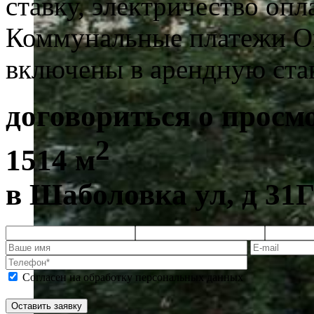
ставку, электричество оп
Коммунальные платежи
О
включены в арендную ста
договориться о просм
2
1514 м
в Шаболовка ул, д 31
Согласен на обработку персональных данных