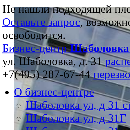
Не нашли подходящей пл
Оставьте запрос
, возможн
освободится.
Бизнес-центр
Шаболовка
ул. Шаболовка, д. 31
расп
+7(495) 287-67-44
перезв
О бизнес-центре
Шаболовка ул, д 31 с
Шаболовка ул, д 31Г