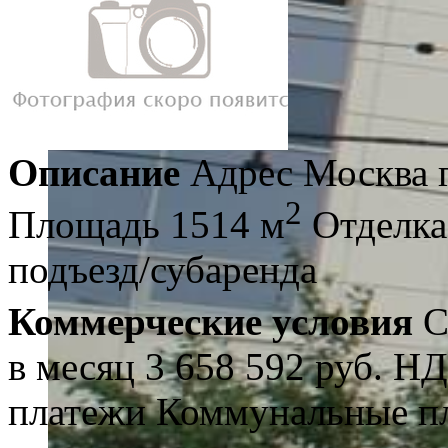
Описание
Адрес
Москва 
2
Площадь
1514 м
Отделка
подъезд/субаренда
Коммерческие условия
С
в месяц
3 658 592 руб.
НД
платежи
Коммунальные п