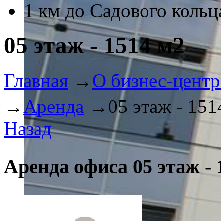
1 км до Садового кольц
05 этаж - 1514 м2
Главная
→
О бизнес-центр
→
Аренда
→
05 этаж - 151
Назад
Аренда офиса 05 этаж - 