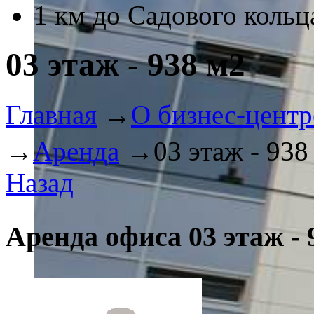
1 км до Садового кольц
03 этаж - 938 м2
Главная
→
О бизнес-центр
→
Аренда
→
03 этаж - 938
Назад
Аренда офиса 03 этаж - 