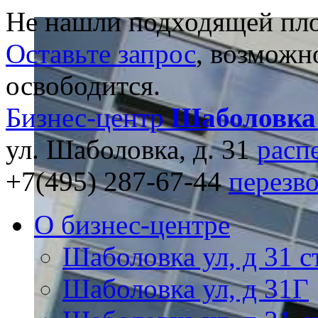
Не нашли подходящей пл
Оставьте запрос
, возможн
освободится.
Бизнес-центр
Шаболовка
ул. Шаболовка, д. 31
расп
+7(495) 287-67-44
перезв
О бизнес-центре
Шаболовка ул, д 31 с
Шаболовка ул, д 31Г