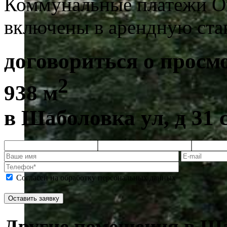
Коммунальные платежи
О
включены в арендную ста
договориться о просм
2
938 м
в Шаболовка ул, д 31 
Согласен на обработку персональных данных
Другие помещения в Шаб