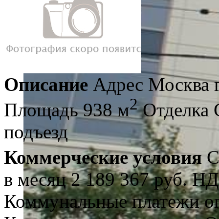
Описание
Адрес
Москва 
2
Площадь
938 м
Отделка
подъезд
Коммерческие условия
С
в месяц
2 189 367 руб.
НД
Коммунальные платежи о